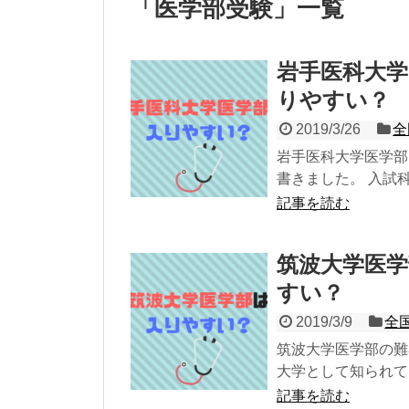
「
医学部受験
」
一覧
岩手医科大学
りやすい？
2019/3/26
全
岩手医科大学医学部
書きました。 入試科
記事を読む
筑波大学医
すい？
2019/3/9
全
筑波大学医学部の難
大学として知られて
記事を読む