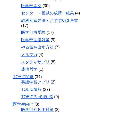
医学部ネタ
(30)
センター・模試の成績・結果
(4)
教科別勉強法・おすすめ参考書
(17)
医学部再受験
(17)
医学部面接対策
(9)
やる気を出す方法
(7)
メルマガ
(4)
スタディサプリ
(8)
成功哲学
(1)
TOEIC関連
(34)
英語学習アプリ
(2)
TOEIC情報
(27)
TOEICPart別対策
(9)
医学生向け
(3)
医学部ＣＢＴ対策
(2)