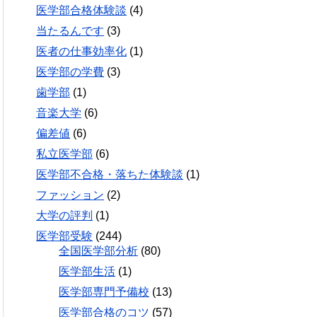
医学部合格体験談
(4)
当たるんです
(3)
医者の仕事効率化
(1)
医学部の学費
(3)
歯学部
(1)
音楽大学
(6)
偏差値
(6)
私立医学部
(6)
医学部不合格・落ちた体験談
(1)
ファッション
(2)
大学の評判
(1)
医学部受験
(244)
全国医学部分析
(80)
医学部生活
(1)
医学部専門予備校
(13)
医学部合格のコツ
(57)