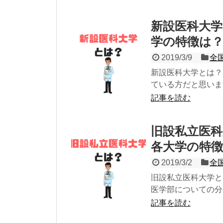
新設医科大学
学の特徴は
2019/3/9
全
新設医科大学とは？
ている方だと思いま
記事を読む
旧設私立医
各大学の特
2019/3/2
全
旧設私立医科大学と
医学部についての分類
記事を読む