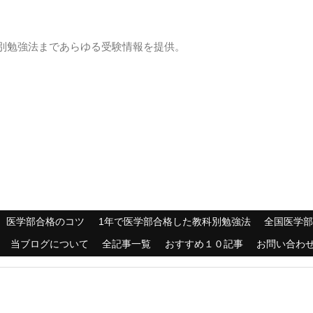
別勉強法まであらゆる受験情報を提供。
医学部合格のコツ
1年で医学部合格した教科別勉強法
全国医学
当ブログについて
全記事一覧
おすすめ１０記事
お問い合わ