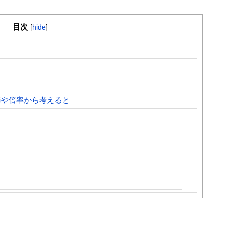
目次
[
hide
]
値や倍率から考えると