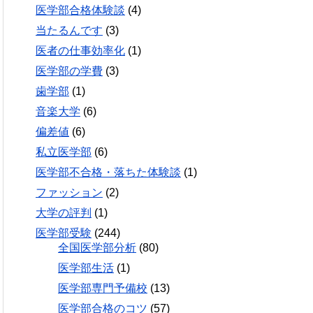
医学部合格体験談
(4)
当たるんです
(3)
医者の仕事効率化
(1)
医学部の学費
(3)
歯学部
(1)
音楽大学
(6)
偏差値
(6)
私立医学部
(6)
医学部不合格・落ちた体験談
(1)
ファッション
(2)
大学の評判
(1)
医学部受験
(244)
全国医学部分析
(80)
医学部生活
(1)
医学部専門予備校
(13)
医学部合格のコツ
(57)