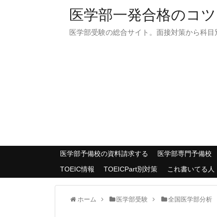
医学部一発合格のコツ
医学部受験の総合サイト。面接対策から科目
医学部予備校の資料請求する
医学部専門予備校
TOEIC情報
TOEICPart別対策
これ書いてる人
ホーム
医学部受験
全国医学部分析