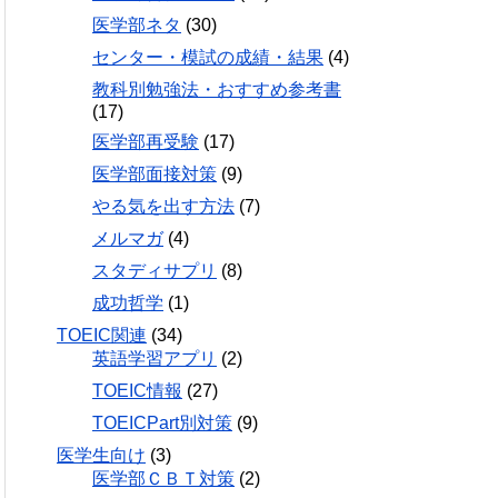
医学部ネタ
(30)
センター・模試の成績・結果
(4)
教科別勉強法・おすすめ参考書
(17)
医学部再受験
(17)
医学部面接対策
(9)
やる気を出す方法
(7)
メルマガ
(4)
スタディサプリ
(8)
成功哲学
(1)
TOEIC関連
(34)
英語学習アプリ
(2)
TOEIC情報
(27)
TOEICPart別対策
(9)
医学生向け
(3)
医学部ＣＢＴ対策
(2)