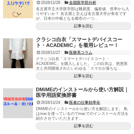
2018/11/28
全国医学部分析
名古屋市立大学医学部は難易度、偏差値、倍率から入
りやすいか？ 名古屋と言えば名古屋大学が有名です
が、日本の中枢となる都市の一つ...
記事を読む
クラシコ白衣「スマートデバイスコー
ト・ACADEMIC」を着用レビュー！
2018/11/27
医療系コラム
クラシコ白衣「スマートデバイスコート・
ACADEMIC」を購入しました。 この白衣は、慈恵医
大と共同開発されたいわゆる「スマホが落ちな...
記事を読む
DMiMEのインストールから使い方解説｜
医学用語変換辞書
2018/11/24
医者の仕事効率化
DMiMEのインストールから使い方を解説します。 私
はmacを使っているのでmacでのインストール方法を
紹介させていただきます...
記事を読む