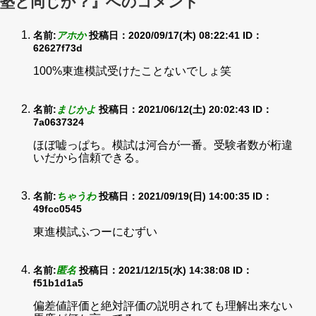
塾と同じか？』へのコメント
名前:
アホか
投稿日：2020/09/17(木) 08:22:41
ID：
62627f73d
100%東進模試受けたことないでしょ笑
名前:
まじかよ
投稿日：2021/06/12(土) 20:02:43
ID：
7a0637324
ほぼ嘘っぱち。模試は河合が一番。受験者数が桁違
いだから信頼できる。
名前:
ちゃうわ
投稿日：2021/09/19(日) 14:00:35
ID：
49fcc0545
東進模試ふつーにむずい
名前:
匿名
投稿日：2021/12/15(水) 14:38:08
ID：
f51b1d1a5
偏差値評価と絶対評価の説明されても理解出来ない