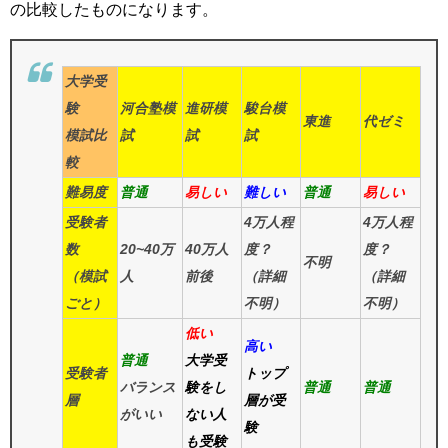
の比較したものになります。
大学受
験
河合塾模
進研模
駿台模
東進
代ゼミ
模試比
試
試
試
較
難易度
普通
易しい
難しい
普通
易しい
受験者
4万人程
4万人程
数
20~40万
40万人
度？
度？
不明
（模試
人
前後
（詳細
（詳細
ごと）
不明）
不明）
低い
高い
普通
大学受
受験者
トップ
バランス
験をし
普通
普通
層
層が受
がいい
ない人
験
も受験