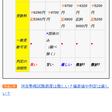
マ
4700
マ
4320
マ
5200
マ
6390円
マ
4700
円
円
円
受験料
記
5360円
円
記
4800
記約
記
5200
円
5000円
円
×
団体の
一般受
み
●
●
●
●
験可否
（駿ベ
除く）
判定の
良い
甘い
厳しい
微妙?
微妙?
信頼性
河合塾模試難易度は難しい？偏差値や判定は厳し
関連記事
い？