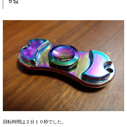
５位
回転時間は２分１０秒でした。