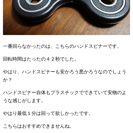
一番回らなかったのは、こちらのハンドスピナーです。
回転時間はたったの４２秒でした。
やはり、ハンドスピナーも安かろう悪かろうなのでしょう
か？
ハンドスピナー自体もプラスチックでできていて安物のよ
うな感じがします。
やはり最低１分は回って欲しかったです。
こちらはおすすめできませんね。