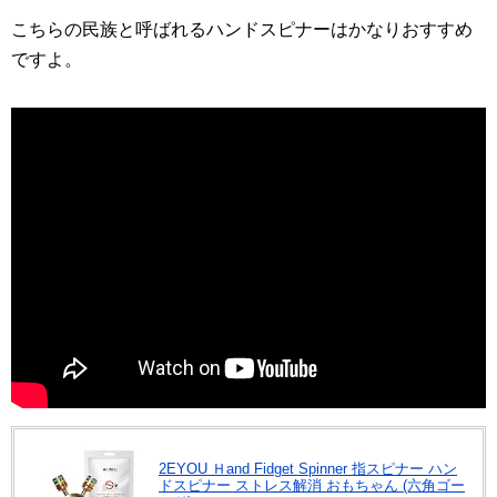
こちらの民族と呼ばれるハンドスピナーはかなりおすすめ
ですよ。
2EYOU Ｈand Fidget Spinner 指スピナー ハン
ドスピナー ストレス解消 おもちゃん (六角ゴー