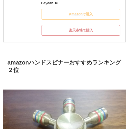
Beyeah.JP
Amazonで購入
楽天市場で購入
amazonハンドスピナーおすすめランキング
２位