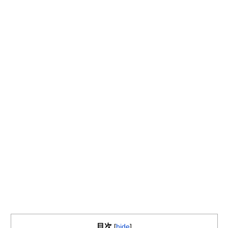
目次
[
hide
]