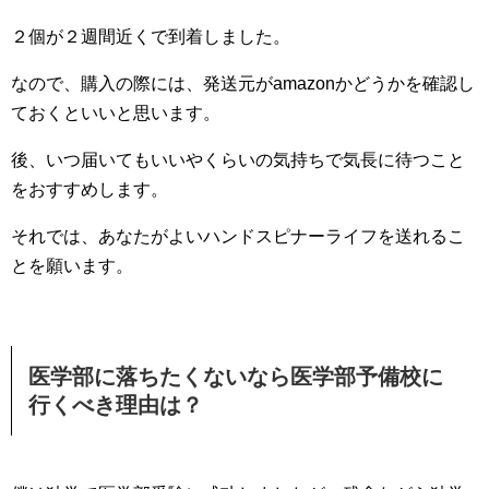
２個が２週間近くで到着しました。
なので、購入の際には、発送元がamazonかどうかを確認し
ておくといいと思います。
後、いつ届いてもいいやくらいの気持ちで気長に待つこと
をおすすめします。
それでは、あなたがよいハンドスピナーライフを送れるこ
とを願います。
医学部に落ちたくないなら医学部予備校に
行くべき理由は？