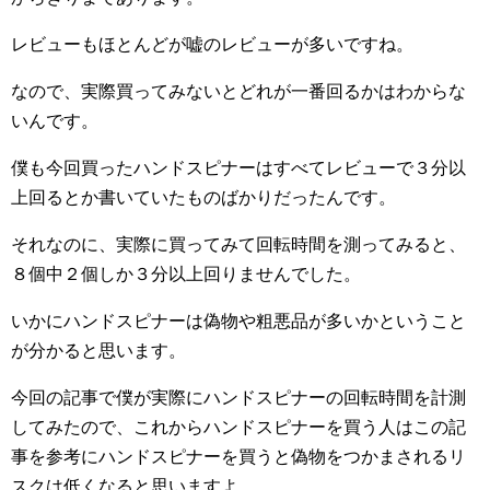
レビューもほとんどが嘘のレビューが多いですね。
なので、実際買ってみないとどれが一番回るかはわからな
いんです。
僕も今回買ったハンドスピナーはすべてレビューで３分以
上回るとか書いていたものばかりだったんです。
それなのに、実際に買ってみて回転時間を測ってみると、
８個中２個しか３分以上回りませんでした。
いかにハンドスピナーは偽物や粗悪品が多いかということ
が分かると思います。
今回の記事で僕が実際にハンドスピナーの回転時間を計測
してみたので、これからハンドスピナーを買う人はこの記
事を参考にハンドスピナーを買うと偽物をつかまされるリ
スクは低くなると思いますよ。