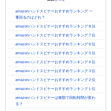
amazonハンドスピナーおすすめランキング 一
番回るのはどれ？
amazonハンドスピナーおすすめランキング８位
amazonハンドスピナーおすすめランキング７位
amazonハンドスピナーおすすめランキング６位
amazonハンドスピナーおすすめランキング５位
amazonハンドスピナーおすすめランキング４位
amazonハンドスピナーおすすめランキング３位
amazonハンドスピナーおすすめランキング２位
amazonハンドスピナーおすすめランキング１位
amazonハンドスピナーは種類で回転時間が変わ
る？