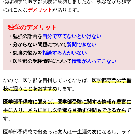
僕は独学で医学部受験に成功しましたが、残念ながら独学
にはこんな
デメリット
があります。
独学のデメリット
・勉強の計画を
自分で立てないといけない
・分からない問題について
質問できない
・勉強の悩みを
相談する人がいない
・医学部の受験情報について
情報が入ってこない
なので、医学部を目指しているならば、
医学部専門の予備
校に通うことをおすすめ
します。
医学部予備校に通えば、医学部受験に関する情報が豊富に
手に入り、さらに同じ医学部を目指す仲間もできるから
で
す。
医学部予備校で出会った友人は一生涯の友になるし、ライ