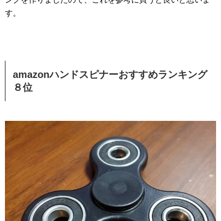
す。
amazonハンドスピナーおすすめランキング
８位