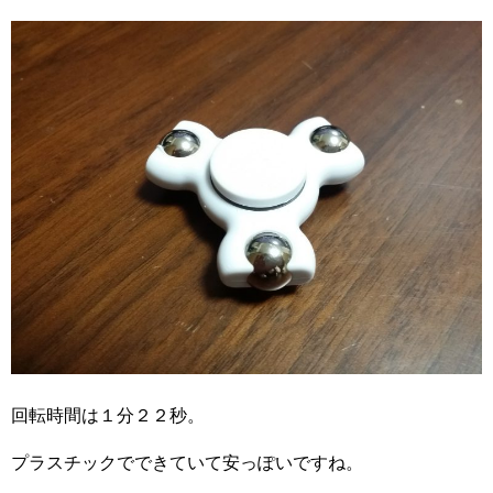
回転時間は１分２２秒。
プラスチックでできていて安っぽいですね。